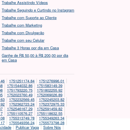
Trabalhe Assistindo Vídeos
Trabalhe Seguindo e Curtindo no Instagram
Trabalhe com Suporte ao Cliente
Trabalhe com Marketing
Trabalhe com Divulgação
Trabalhe com seu Celular
Trabalhe 3 Horas por dia em Casa
Ganhe de R$ 50,00 à R$ 200,00 por dia
em Casa
.46
1751251174.84
1751276996.01
68
1751544032.86
1751583149.39
98
1751793220.75
1751802255.92
85
1752023760.49
1752069026.89
.63
1752232569.45
1752245203.82
.92
1752362723.24
1752372975.33
87
1752546167.29
1752591459.82
17
1755110576.27
1755118632.55
.08
1755313749.78
1755349263.34
.17
1755549356.24
1755573798.28
acidade
Publicar Vaga
Sobre Nós