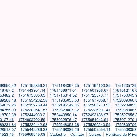
68950.42
1751152856.21
1751184397.35
1751194100.85
1751235729
16757.2
1751443301.14
1751459671.01
1751501356.67
1751512116.
53482.2
1751673505.65
1751716314.52
1751723570.77
1751760045.
89268.18
1751934202.58
1751935055.63
1751977858.7
1752009060.
59679.26
1752159768.44
1752185149.35
1752205773.55
1752209053
84756.03
1752302641.57
1752323007.12
1752326201.41
1752350087
18702.38
1752444930.3
1752449850.14
1752493186.97
1752527656.
0127.46
1754993790.58
1755032876.47
1755054043.81
1755071270.
89231.84
1755229442.98
1755248353.38
1755269240.59
1755309706
28512.07
1755442286.38
1755468889.29
1755507554.14
1755508358
1523.45
1755669949.08
Cadastro
Contato
Cursos
Políticas de Priv