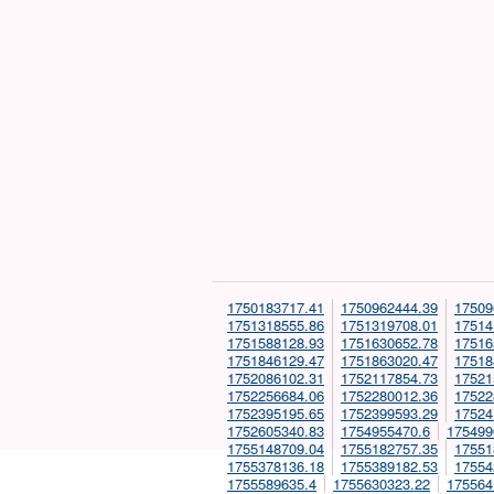
1750183717.41
1750962444.39
17509
1751318555.86
1751319708.01
17514
1751588128.93
1751630652.78
17516
1751846129.47
1751863020.47
17518
1752086102.31
1752117854.73
17521
1752256684.06
1752280012.36
17522
1752395195.65
1752399593.29
17524
1752605340.83
1754955470.6
175499
1755148709.04
1755182757.35
17551
1755378136.18
1755389182.53
17554
1755589635.4
1755630323.22
175564