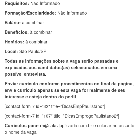
Requisitos:
Não Informado
Formação/Escolaridade:
Não Informado
Salário:
à combinar
Benefícios:
à combinar
Horários:
à combinar
Local:
São Paulo/SP
Todas as informações sobre a vaga serão passadas e
explicadas aos candidatos(as) selecionados em uma
possível entrevista.
Enviar currículo conforme procedimentos no final da página,
envie currículo apenas se esta vaga for realmente de seu
interesse e esteja dentro do perfil.
[contact-form-7 id=”32″ title=”DicasEmpPaulistano”]
[contact-form-7 id=”107″ title=”DicasEmpregoPaulistano2″]
Currículos para:
rh@salavippizzaria.com.br
e colocar no assunto
o nome da vaga