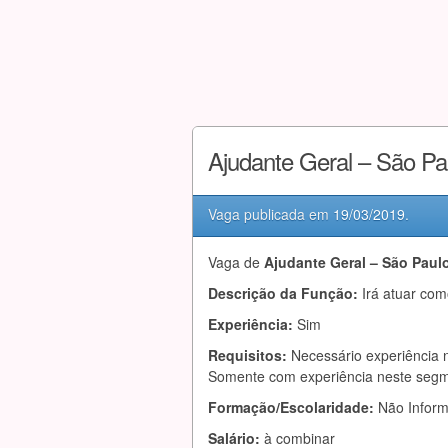
Ajudante Geral – São P
Vaga publicada em
19/03/2019
.
Vaga de
Ajudante Geral – São Paul
Descrição da Função:
Irá atuar com
Experiência:
Sim
Requisitos:
Necessário experiência 
Somente com experiência neste segm
Formação/Escolaridade:
Não Infor
Salário:
à combinar