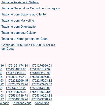
Trabalhe Assistindo Vídeos
Trabalhe Seguindo e Curtindo no Instagram
Trabalhe com Suporte ao Cliente
Trabalhe com Marketing
Trabalhe com Divulgação
Trabalhe com seu Celular
Trabalhe 3 Horas por dia em Casa
Ganhe de R$ 50,00 à R$ 200,00 por dia
em Casa
.46
1751251174.84
1751276996.01
68
1751544032.86
1751583149.39
98
1751793220.75
1751802255.92
85
1752023760.49
1752069026.89
.63
1752232569.45
1752245203.82
.92
1752362723.24
1752372975.33
87
1752546167.29
1752591459.82
17
1755110576.27
1755118632.55
.08
1755313749.78
1755349263.34
.17
1755549356.24
1755573798.28
acidade
Publicar Vaga
Sobre Nós