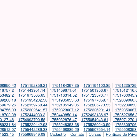
68950.42
1751152856.21
1751184397.35
1751194100.85
1751235729
16757.2
1751443301.14
1751459671.01
1751501356.67
1751512116.
53482.2
1751673505.65
1751716314.52
1751723570.77
1751760045.
89268.18
1751934202.58
1751935055.63
1751977858.7
1752009060.
59679.26
1752159768.44
1752185149.35
1752205773.55
1752209053
84756.03
1752302641.57
1752323007.12
1752326201.41
1752350087
18702.38
1752444930.3
1752449850.14
1752493186.97
1752527656.
0127.46
1754993790.58
1755032876.47
1755054043.81
1755071270.
89231.84
1755229442.98
1755248353.38
1755269240.59
1755309706
28512.07
1755442286.38
1755468889.29
1755507554.14
1755508358
1523.45
1755669949.08
Cadastro
Contato
Cursos
Políticas de Priv