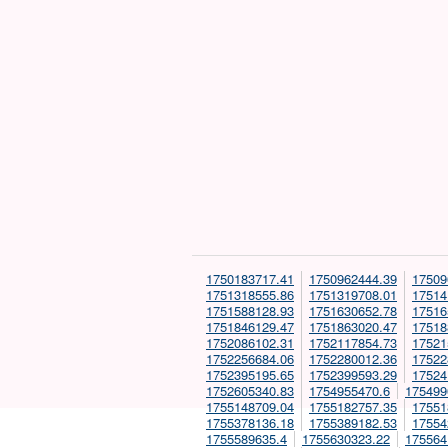
1750183717.41
1750962444.39
17509
1751318555.86
1751319708.01
17514
1751588128.93
1751630652.78
17516
1751846129.47
1751863020.47
17518
1752086102.31
1752117854.73
17521
1752256684.06
1752280012.36
17522
1752395195.65
1752399593.29
17524
1752605340.83
1754955470.6
175499
1755148709.04
1755182757.35
17551
1755378136.18
1755389182.53
17554
1755589635.4
1755630323.22
175564