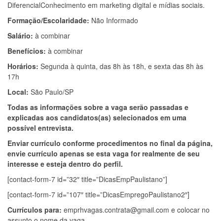
DiferencialConhecimento em marketing digital e mídias sociais.
Formação/Escolaridade:
Não Informado
Salário:
à combinar
Benefícios:
à combinar
Horários:
Segunda à quinta, das 8h às 18h, e sexta das 8h às
17h
Local:
São Paulo/SP
Todas as informações sobre a vaga serão passadas e
explicadas aos candidatos(as) selecionados em uma
possível entrevista.
Enviar currículo conforme procedimentos no final da página,
envie currículo apenas se esta vaga for realmente de seu
interesse e esteja dentro do perfil.
[contact-form-7 id=”32″ title=”DicasEmpPaulistano”]
[contact-form-7 id=”107″ title=”DicasEmpregoPaulistano2″]
Currículos para:
emprhvagas.contrata@gmail.com
e colocar no
assunto o nome da vaga