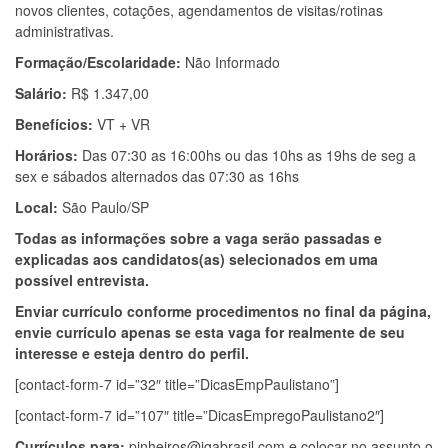
novos clientes, cotações, agendamentos de visitas/rotinas
administrativas.
Formação/Escolaridade:
Não Informado
Salário:
R$ 1.347,00
Benefícios:
VT + VR
Horários:
Das 07:30 as 16:00hs ou das 10hs as 19hs de seg a
sex e sábados alternados das 07:30 as 16hs
Local:
São Paulo/SP
Todas as informações sobre a vaga serão passadas e
explicadas aos candidatos(as) selecionados em uma
possível entrevista.
Enviar currículo conforme procedimentos no final da página,
envie currículo apenas se esta vaga for realmente de seu
interesse e esteja dentro do perfil.
[contact-form-7 id=”32″ title=”DicasEmpPaulistano”]
[contact-form-7 id=”107″ title=”DicasEmpregoPaulistano2″]
Currículos para:
pinheiros@igabrasil.com
e colocar no assunto o