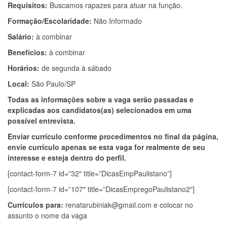
Requisitos:
Buscamos rapazes para atuar na função.
Formação/Escolaridade:
Não Informado
Salário:
à combinar
Benefícios:
à combinar
Horários:
de segunda à sábado
Local:
São Paulo/SP
Todas as informações sobre a vaga serão passadas e
explicadas aos candidatos(as) selecionados em uma
possível entrevista.
Enviar currículo conforme procedimentos no final da página,
envie currículo apenas se esta vaga for realmente de seu
interesse e esteja dentro do perfil.
[contact-form-7 id=”32″ title=”DicasEmpPaulistano”]
[contact-form-7 id=”107″ title=”DicasEmpregoPaulistano2″]
Currículos para:
renatarubiniak@gmail.com
e colocar no
assunto o nome da vaga