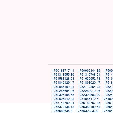
1750183717.41
1750962444.39
17509
1751318555.86
1751319708.01
17514
1751588128.93
1751630652.78
17516
1751846129.47
1751863020.47
17518
1752086102.31
1752117854.73
17521
1752256684.06
1752280012.36
17522
1752395195.65
1752399593.29
17524
1752605340.83
1754955470.6
175499
1755148709.04
1755182757.35
17551
1755378136.18
1755389182.53
17554
1755589635.4
1755630323.22
175564