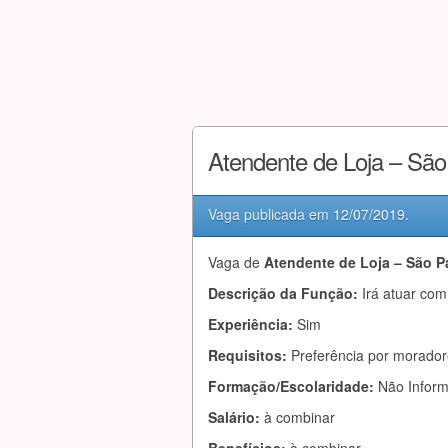
Atendente de Loja – Sã
Vaga publicada em
12/07/2019
.
Vaga de
Atendente de Loja – São P
Descrição da Função:
Irá atuar com
Experiência:
Sim
Requisitos:
Preferência por morador
Formação/Escolaridade:
Não Infor
Salário:
à combinar