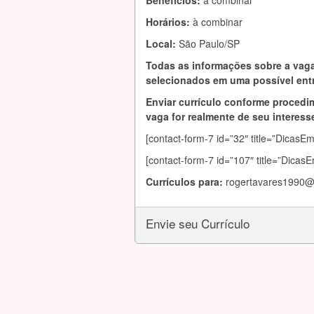
Benefícios:
à combinar
Horários:
à combinar
Local:
São Paulo/SP
Todas as informações sobre a vaga
selecionados em uma possível entr
Enviar currículo conforme procedim
vaga for realmente de seu interesse
[contact-form-7 id=”32″ title=”DicasE
[contact-form-7 id=”107″ title=”Dicas
Currículos para:
rogertavares1990@
Envie seu Currículo