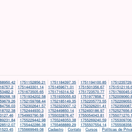
68950.42
1751152856.21
1751184397.35
1751194100.85
1751235729
16757.2
1751443301.14
1751459671.01
1751501356.67
1751512116.
53482.2
1751673505.65
1751716314.52
1751723570.77
1751760045.
89268.18
1751934202.58
1751935055.63
1751977858.7
1752009060.
59679.26
1752159768.44
1752185149.35
1752205773.55
1752209053
84756.03
1752302641.57
1752323007.12
1752326201.41
1752350087
18702.38
1752444930.3
1752449850.14
1752493186.97
1752527656.
0127.46
1754993790.58
1755032876.47
1755054043.81
1755071270.
89231.84
1755229442.98
1755248353.38
1755269240.59
1755309706
28512.07
1755442286.38
1755468889.29
1755507554.14
1755508358
1523.45
1755669949.08
Cadastro
Contato
Cursos
Políticas de Priv