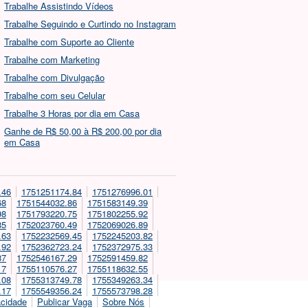
Trabalhe Assistindo Vídeos
Trabalhe Seguindo e Curtindo no Instagram
Trabalhe com Suporte ao Cliente
Trabalhe com Marketing
Trabalhe com Divulgação
Trabalhe com seu Celular
Trabalhe 3 Horas por dia em Casa
Ganhe de R$ 50,00 à R$ 200,00 por dia
em Casa
.46
1751251174.84
1751276996.01
68
1751544032.86
1751583149.39
98
1751793220.75
1751802255.92
85
1752023760.49
1752069026.89
.63
1752232569.45
1752245203.82
.92
1752362723.24
1752372975.33
87
1752546167.29
1752591459.82
17
1755110576.27
1755118632.55
.08
1755313749.78
1755349263.34
.17
1755549356.24
1755573798.28
acidade
Publicar Vaga
Sobre Nós