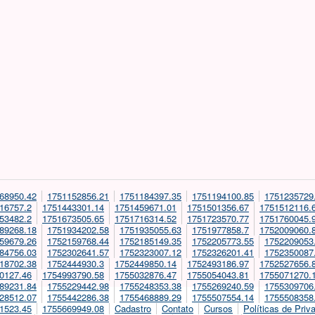
68950.42
1751152856.21
1751184397.35
1751194100.85
1751235729
16757.2
1751443301.14
1751459671.01
1751501356.67
1751512116.
53482.2
1751673505.65
1751716314.52
1751723570.77
1751760045.
89268.18
1751934202.58
1751935055.63
1751977858.7
1752009060.
59679.26
1752159768.44
1752185149.35
1752205773.55
1752209053
84756.03
1752302641.57
1752323007.12
1752326201.41
1752350087
18702.38
1752444930.3
1752449850.14
1752493186.97
1752527656.
0127.46
1754993790.58
1755032876.47
1755054043.81
1755071270.
89231.84
1755229442.98
1755248353.38
1755269240.59
1755309706
28512.07
1755442286.38
1755468889.29
1755507554.14
1755508358
1523.45
1755669949.08
Cadastro
Contato
Cursos
Políticas de Priv