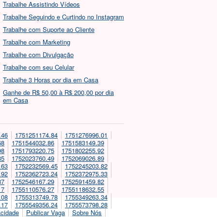
Trabalhe Assistindo Vídeos
Trabalhe Seguindo e Curtindo no Instagram
Trabalhe com Suporte ao Cliente
Trabalhe com Marketing
Trabalhe com Divulgação
Trabalhe com seu Celular
Trabalhe 3 Horas por dia em Casa
Ganhe de R$ 50,00 à R$ 200,00 por dia
em Casa
.46
1751251174.84
1751276996.01
68
1751544032.86
1751583149.39
98
1751793220.75
1751802255.92
85
1752023760.49
1752069026.89
.63
1752232569.45
1752245203.82
.92
1752362723.24
1752372975.33
87
1752546167.29
1752591459.82
17
1755110576.27
1755118632.55
.08
1755313749.78
1755349263.34
.17
1755549356.24
1755573798.28
acidade
Publicar Vaga
Sobre Nós