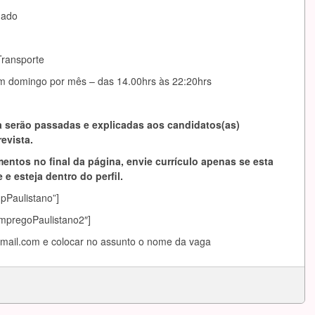
mado
Transporte
m domingo por mês – das 14.00hrs às 22:20hrs
 serão passadas e explicadas aos candidatos(as)
evista.
entos no final da página, envie currículo apenas se esta
 e esteja dentro do perfil.
mpPaulistano”]
EmpregoPaulistano2″]
mail.com
e colocar no assunto o nome da vaga