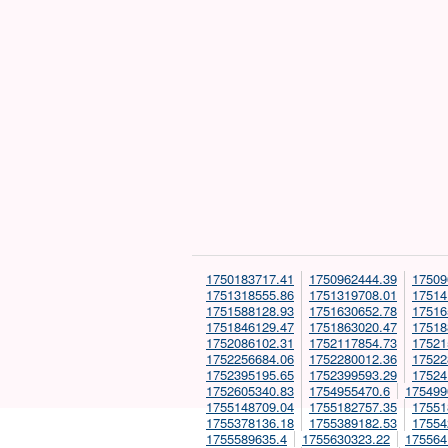
1750183717.41
1750962444.39
17509
1751318555.86
1751319708.01
17514
1751588128.93
1751630652.78
17516
1751846129.47
1751863020.47
17518
1752086102.31
1752117854.73
17521
1752256684.06
1752280012.36
17522
1752395195.65
1752399593.29
17524
1752605340.83
1754955470.6
175499
1755148709.04
1755182757.35
17551
1755378136.18
1755389182.53
17554
1755589635.4
1755630323.22
175564