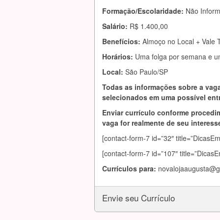
Formação/Escolaridade:
Não Infor
Salário:
R$ 1.400,00
Benefícios:
Almoço no Local + Vale 
Horários:
Uma folga por semana e u
Local:
São Paulo/SP
Todas as informações sobre a vaga
selecionados em uma possível entr
Enviar currículo conforme procedim
vaga for realmente de seu interesse
[contact-form-7 id=”32″ title=”DicasE
[contact-form-7 id=”107″ title=”Dicas
Currículos para:
novalojaaugusta@g
Envie seu Currículo