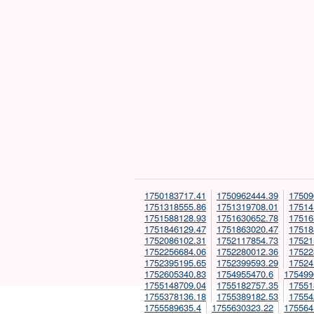
1750183717.41
1750962444.39
17509
1751318555.86
1751319708.01
17514
1751588128.93
1751630652.78
17516
1751846129.47
1751863020.47
17518
1752086102.31
1752117854.73
17521
1752256684.06
1752280012.36
17522
1752395195.65
1752399593.29
17524
1752605340.83
1754955470.6
175499
1755148709.04
1755182757.35
17551
1755378136.18
1755389182.53
17554
1755589635.4
1755630323.22
175564