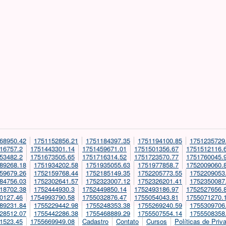
68950.42
1751152856.21
1751184397.35
1751194100.85
1751235729
16757.2
1751443301.14
1751459671.01
1751501356.67
1751512116.
53482.2
1751673505.65
1751716314.52
1751723570.77
1751760045.
89268.18
1751934202.58
1751935055.63
1751977858.7
1752009060.
59679.26
1752159768.44
1752185149.35
1752205773.55
1752209053
84756.03
1752302641.57
1752323007.12
1752326201.41
1752350087
18702.38
1752444930.3
1752449850.14
1752493186.97
1752527656.
0127.46
1754993790.58
1755032876.47
1755054043.81
1755071270.
89231.84
1755229442.98
1755248353.38
1755269240.59
1755309706
28512.07
1755442286.38
1755468889.29
1755507554.14
1755508358
1523.45
1755669949.08
Cadastro
Contato
Cursos
Políticas de Priv