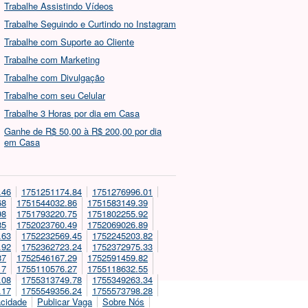
Trabalhe Assistindo Vídeos
Trabalhe Seguindo e Curtindo no Instagram
Trabalhe com Suporte ao Cliente
Trabalhe com Marketing
Trabalhe com Divulgação
Trabalhe com seu Celular
Trabalhe 3 Horas por dia em Casa
Ganhe de R$ 50,00 à R$ 200,00 por dia
em Casa
.46
1751251174.84
1751276996.01
68
1751544032.86
1751583149.39
98
1751793220.75
1751802255.92
85
1752023760.49
1752069026.89
.63
1752232569.45
1752245203.82
.92
1752362723.24
1752372975.33
87
1752546167.29
1752591459.82
17
1755110576.27
1755118632.55
.08
1755313749.78
1755349263.34
.17
1755549356.24
1755573798.28
acidade
Publicar Vaga
Sobre Nós