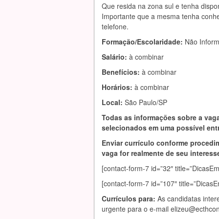
Que resida na zona sul e tenha disponi
Importante que a mesma tenha conhec
telefone.
Formação/Escolaridade:
Não Infor
Salário:
à combinar
Benefícios:
à combinar
Horários:
à combinar
Local:
São Paulo/SP
Todas as informações sobre a vaga
selecionados em uma possível entr
Enviar currículo conforme procedim
vaga for realmente de seu interesse
[contact-form-7 id=”32″ title=”DicasE
[contact-form-7 id=”107″ title=”Dicas
Currículos para:
As candidatas inter
urgente para o e-mail
elizeu@ecthcon