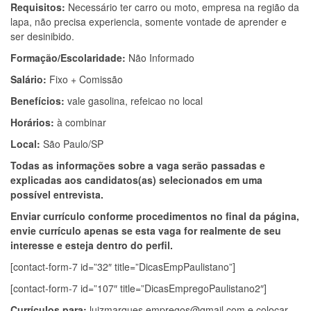
Requisitos:
Necessário ter carro ou moto, empresa na região da
lapa, não precisa experiencia, somente vontade de aprender e
ser desinibido.
Formação/Escolaridade:
Não Informado
Salário:
Fixo + Comissão
Benefícios:
vale gasolina, refeicao no local
Horários:
à combinar
Local:
São Paulo/SP
Todas as informações sobre a vaga serão passadas e
explicadas aos candidatos(as) selecionados em uma
possível entrevista.
Enviar currículo conforme procedimentos no final da página,
envie currículo apenas se esta vaga for realmente de seu
interesse e esteja dentro do perfil.
[contact-form-7 id=”32″ title=”DicasEmpPaulistano”]
[contact-form-7 id=”107″ title=”DicasEmpregoPaulistano2″]
Currículos para:
luizmarques.empregos@gmail.com
e colocar