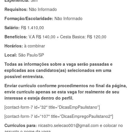
Experiência:
Sim
Requisitos:
Não Informado
Formação/Escolaridade:
Não Informado
Salário:
R$ 1.410,00
Benefícios:
V.A R$ 140,00 + Cesta Basica: R$ 120,00
Horários:
à combinar
Local:
São Paulo/SP
Todas as informações sobre a vaga serão passadas e
explicadas aos candidatos(as) selecionados em uma
possível entrevista.
Enviar currículo conforme procedimentos no final da página,
envie currículo apenas se esta vaga for realmente de seu
interesse e esteja dentro do perfil.
[contact-form-7 id=”32″ title=”DicasEmpPaulistano”]
[contact-form-7 id=”107″ title=”DicasEmpregoPaulistano2″]
Currículos para:
nicastro.selecao001@gmail.com
e colocar no
assunto o nome da vaga