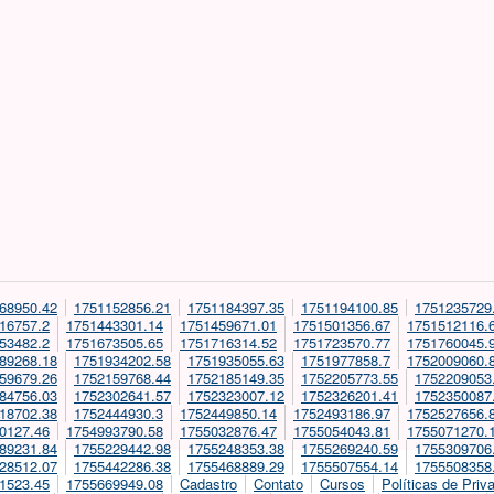
68950.42
1751152856.21
1751184397.35
1751194100.85
1751235729
16757.2
1751443301.14
1751459671.01
1751501356.67
1751512116.
53482.2
1751673505.65
1751716314.52
1751723570.77
1751760045.
89268.18
1751934202.58
1751935055.63
1751977858.7
1752009060.
59679.26
1752159768.44
1752185149.35
1752205773.55
1752209053
84756.03
1752302641.57
1752323007.12
1752326201.41
1752350087
18702.38
1752444930.3
1752449850.14
1752493186.97
1752527656.
0127.46
1754993790.58
1755032876.47
1755054043.81
1755071270.
89231.84
1755229442.98
1755248353.38
1755269240.59
1755309706
28512.07
1755442286.38
1755468889.29
1755507554.14
1755508358
1523.45
1755669949.08
Cadastro
Contato
Cursos
Políticas de Priv