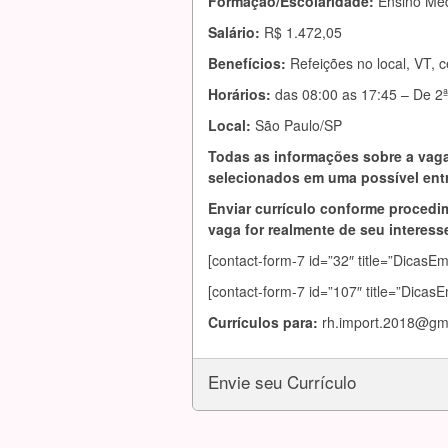
Formação/Escolaridade:
Ensino Mé
Salário:
R$ 1.472,05
Benefícios:
Refeições no local, VT, 
Horários:
das 08:00 as 17:45 – De 2ª 
Local:
São Paulo/SP
Todas as informações sobre a vaga
selecionados em uma possível entr
Enviar currículo conforme procedim
vaga for realmente de seu interesse
[contact-form-7 id=”32″ title=”DicasE
[contact-form-7 id=”107″ title=”Dicas
Currículos para:
rh.import.2018@gm
Envie seu Currículo