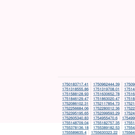
1750183717.41
1750962444.39
17509
1751318555.86
1751319708.01
17514
1751588128.93
1751630652.78
17516
1751846129.47
1751863020.47
17518
1752086102.31
1752117854.73
17521
1752256684.06
1752280012.36
17522
1752395195.65
1752399593.29
17524
1752605340.83
1754955470.6
175499
1755148709.04
1755182757.35
17551
1755378136.18
1755389182.53
17554
1755589635.4
1755630323.22
175564