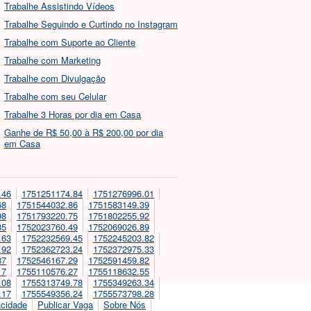
Trabalhe Assistindo Vídeos
Trabalhe Seguindo e Curtindo no Instagram
Trabalhe com Suporte ao Cliente
Trabalhe com Marketing
Trabalhe com Divulgação
Trabalhe com seu Celular
Trabalhe 3 Horas por dia em Casa
Ganhe de R$ 50,00 à R$ 200,00 por dia
em Casa
.46
1751251174.84
1751276996.01
68
1751544032.86
1751583149.39
98
1751793220.75
1751802255.92
85
1752023760.49
1752069026.89
.63
1752232569.45
1752245203.82
.92
1752362723.24
1752372975.33
87
1752546167.29
1752591459.82
17
1755110576.27
1755118632.55
.08
1755313749.78
1755349263.34
.17
1755549356.24
1755573798.28
acidade
Publicar Vaga
Sobre Nós