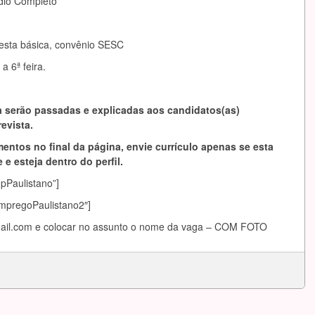
dio Completo
cesta básica, convênio SESC
a 6ª feira.
 serão passadas e explicadas aos candidatos(as)
evista.
entos no final da página, envie currículo apenas se esta
 e esteja dentro do perfil.
mpPaulistano”]
EmpregoPaulistano2″]
ail.com
e colocar no assunto o nome da vaga – COM FOTO