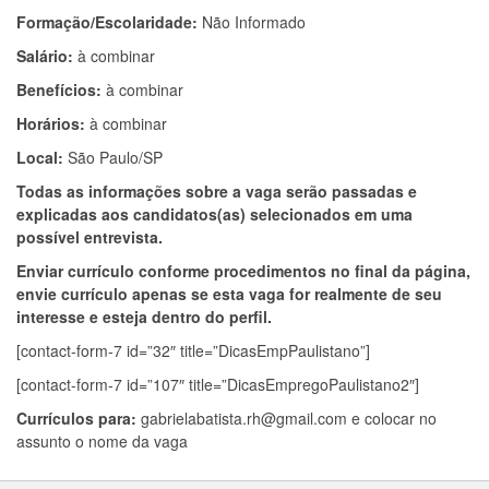
Formação/Escolaridade:
Não Informado
Salário:
à combinar
Benefícios:
à combinar
Horários:
à combinar
Local:
São Paulo/SP
Todas as informações sobre a vaga serão passadas e
explicadas aos candidatos(as) selecionados em uma
possível entrevista.
Enviar currículo conforme procedimentos no final da página,
envie currículo apenas se esta vaga for realmente de seu
interesse e esteja dentro do perfil.
[contact-form-7 id=”32″ title=”DicasEmpPaulistano”]
[contact-form-7 id=”107″ title=”DicasEmpregoPaulistano2″]
Currículos para:
gabrielabatista.rh@gmail.com
e colocar no
assunto o nome da vaga