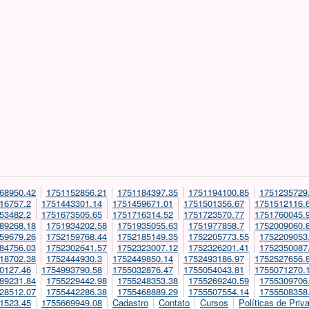
68950.42
1751152856.21
1751184397.35
1751194100.85
1751235729
16757.2
1751443301.14
1751459671.01
1751501356.67
1751512116.
53482.2
1751673505.65
1751716314.52
1751723570.77
1751760045.
89268.18
1751934202.58
1751935055.63
1751977858.7
1752009060.
59679.26
1752159768.44
1752185149.35
1752205773.55
1752209053
84756.03
1752302641.57
1752323007.12
1752326201.41
1752350087
18702.38
1752444930.3
1752449850.14
1752493186.97
1752527656.
0127.46
1754993790.58
1755032876.47
1755054043.81
1755071270.
89231.84
1755229442.98
1755248353.38
1755269240.59
1755309706
28512.07
1755442286.38
1755468889.29
1755507554.14
1755508358
1523.45
1755669949.08
Cadastro
Contato
Cursos
Políticas de Priv