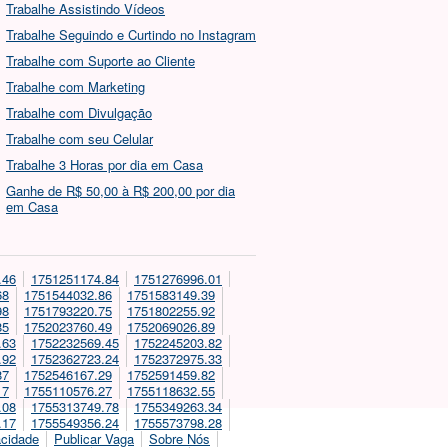
Trabalhe Assistindo Vídeos
Trabalhe Seguindo e Curtindo no Instagram
Trabalhe com Suporte ao Cliente
Trabalhe com Marketing
Trabalhe com Divulgação
Trabalhe com seu Celular
Trabalhe 3 Horas por dia em Casa
Ganhe de R$ 50,00 à R$ 200,00 por dia
em Casa
.46
1751251174.84
1751276996.01
68
1751544032.86
1751583149.39
98
1751793220.75
1751802255.92
85
1752023760.49
1752069026.89
.63
1752232569.45
1752245203.82
.92
1752362723.24
1752372975.33
87
1752546167.29
1752591459.82
17
1755110576.27
1755118632.55
.08
1755313749.78
1755349263.34
.17
1755549356.24
1755573798.28
acidade
Publicar Vaga
Sobre Nós