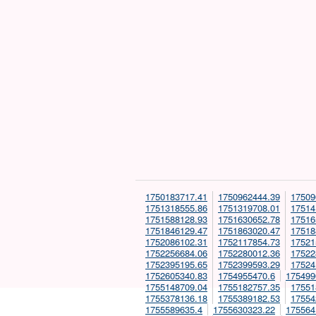
1750183717.41
1750962444.39
17509
1751318555.86
1751319708.01
17514
1751588128.93
1751630652.78
17516
1751846129.47
1751863020.47
17518
1752086102.31
1752117854.73
17521
1752256684.06
1752280012.36
17522
1752395195.65
1752399593.29
17524
1752605340.83
1754955470.6
175499
1755148709.04
1755182757.35
17551
1755378136.18
1755389182.53
17554
1755589635.4
1755630323.22
175564