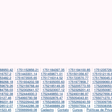
68950.42
1751152856.21
1751184397.35
1751194100.85
1751235729
16757.2
1751443301.14
1751459671.01
1751501356.67
1751512116.
53482.2
1751673505.65
1751716314.52
1751723570.77
1751760045.
89268.18
1751934202.58
1751935055.63
1751977858.7
1752009060.
59679.26
1752159768.44
1752185149.35
1752205773.55
1752209053
84756.03
1752302641.57
1752323007.12
1752326201.41
1752350087
18702.38
1752444930.3
1752449850.14
1752493186.97
1752527656.
0127.46
1754993790.58
1755032876.47
1755054043.81
1755071270.
89231.84
1755229442.98
1755248353.38
1755269240.59
1755309706
28512.07
1755442286.38
1755468889.29
1755507554.14
1755508358
1523.45
1755669949.08
Cadastro
Contato
Cursos
Políticas de Priv