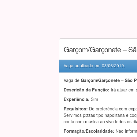
Garçom/Garçonete – Sã
Vaga publicada em
03/06/2019
.
Vaga de
Garçom/Garçonete – São P
Descrição da Função:
Irá atuar em 
Experiência:
Sim
Requisitos:
De preferência com expe
Servimos pizzas tipo napolitana e co
conta com música ao vivo todos os dia
Formação/Escolaridade:
Não Infor