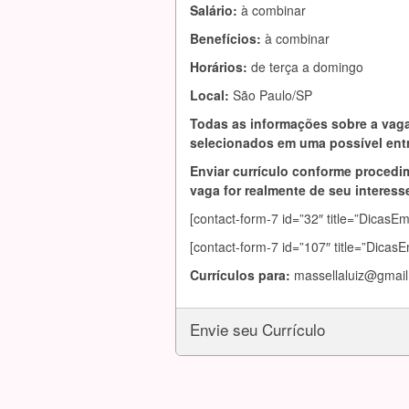
Salário:
à combinar
Benefícios:
à combinar
Horários:
de terça a domingo
Local:
São Paulo/SP
Todas as informações sobre a vaga
selecionados em uma possível entr
Enviar currículo conforme procedim
vaga for realmente de seu interesse
[contact-form-7 id=”32″ title=”DicasE
[contact-form-7 id=”107″ title=”Dicas
Currículos para:
massellaluiz@gmai
Envie seu Currículo