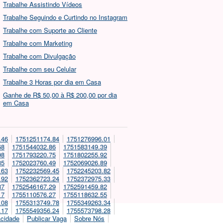
Trabalhe Assistindo Vídeos
Trabalhe Seguindo e Curtindo no Instagram
Trabalhe com Suporte ao Cliente
Trabalhe com Marketing
Trabalhe com Divulgação
Trabalhe com seu Celular
Trabalhe 3 Horas por dia em Casa
Ganhe de R$ 50,00 à R$ 200,00 por dia
em Casa
.46
1751251174.84
1751276996.01
68
1751544032.86
1751583149.39
98
1751793220.75
1751802255.92
85
1752023760.49
1752069026.89
.63
1752232569.45
1752245203.82
.92
1752362723.24
1752372975.33
87
1752546167.29
1752591459.82
17
1755110576.27
1755118632.55
.08
1755313749.78
1755349263.34
.17
1755549356.24
1755573798.28
acidade
Publicar Vaga
Sobre Nós