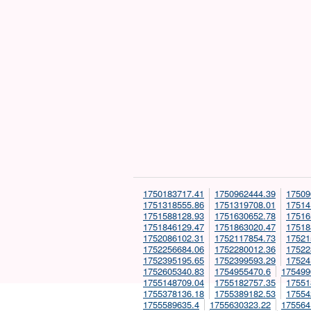
1750183717.41
1750962444.39
17509
1751318555.86
1751319708.01
17514
1751588128.93
1751630652.78
17516
1751846129.47
1751863020.47
17518
1752086102.31
1752117854.73
17521
1752256684.06
1752280012.36
17522
1752395195.65
1752399593.29
17524
1752605340.83
1754955470.6
175499
1755148709.04
1755182757.35
17551
1755378136.18
1755389182.53
17554
1755589635.4
1755630323.22
175564