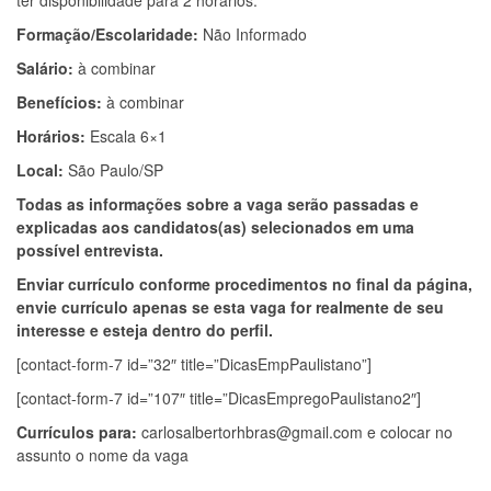
ter disponibilidade para 2 horários.
Formação/Escolaridade:
Não Informado
Salário:
à combinar
Benefícios:
à combinar
Horários:
Escala 6×1
Local:
São Paulo/SP
Todas as informações sobre a vaga serão passadas e
explicadas aos candidatos(as) selecionados em uma
possível entrevista.
Enviar currículo conforme procedimentos no final da página,
envie currículo apenas se esta vaga for realmente de seu
interesse e esteja dentro do perfil.
[contact-form-7 id=”32″ title=”DicasEmpPaulistano”]
[contact-form-7 id=”107″ title=”DicasEmpregoPaulistano2″]
Currículos para:
carlosalbertorhbras@gmail.com
e colocar no
assunto o nome da vaga