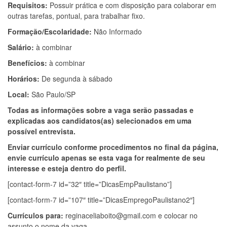
Requisitos:
Possuir prática e com disposição para colaborar em
outras tarefas, pontual, para trabalhar fixo.
Formação/Escolaridade:
Não Informado
Salário:
à combinar
Benefícios:
à combinar
Horários:
De segunda à sábado
Local:
São Paulo/SP
Todas as informações sobre a vaga serão passadas e
explicadas aos candidatos(as) selecionados em uma
possível entrevista.
Enviar currículo conforme procedimentos no final da página,
envie currículo apenas se esta vaga for realmente de seu
interesse e esteja dentro do perfil.
[contact-form-7 id=”32″ title=”DicasEmpPaulistano”]
[contact-form-7 id=”107″ title=”DicasEmpregoPaulistano2″]
Currículos para:
reginaceliaboito@gmail.com
e colocar no
assunto o nome da vaga