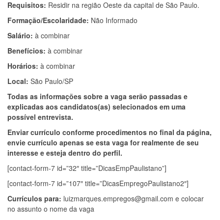
Requisitos:
Residir na região Oeste da capital de São Paulo.
Formação/Escolaridade:
Não Informado
Salário:
à combinar
Benefícios:
à combinar
Horários:
à combinar
Local:
São Paulo/SP
Todas as informações sobre a vaga serão passadas e
explicadas aos candidatos(as) selecionados em uma
possível entrevista.
Enviar currículo conforme procedimentos no final da página,
envie currículo apenas se esta vaga for realmente de seu
interesse e esteja dentro do perfil.
[contact-form-7 id=”32″ title=”DicasEmpPaulistano”]
[contact-form-7 id=”107″ title=”DicasEmpregoPaulistano2″]
Currículos para:
luizmarques.empregos@gmail.com
e colocar
no assunto o nome da vaga