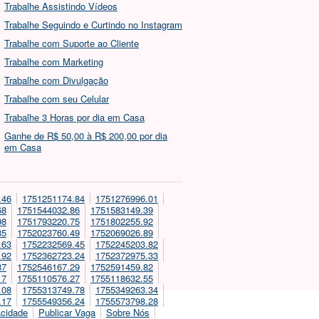
Trabalhe Assistindo Vídeos
Trabalhe Seguindo e Curtindo no Instagram
Trabalhe com Suporte ao Cliente
Trabalhe com Marketing
Trabalhe com Divulgação
Trabalhe com seu Celular
Trabalhe 3 Horas por dia em Casa
Ganhe de R$ 50,00 à R$ 200,00 por dia
em Casa
.46
1751251174.84
1751276996.01
68
1751544032.86
1751583149.39
98
1751793220.75
1751802255.92
85
1752023760.49
1752069026.89
.63
1752232569.45
1752245203.82
.92
1752362723.24
1752372975.33
87
1752546167.29
1752591459.82
17
1755110576.27
1755118632.55
.08
1755313749.78
1755349263.34
.17
1755549356.24
1755573798.28
acidade
Publicar Vaga
Sobre Nós