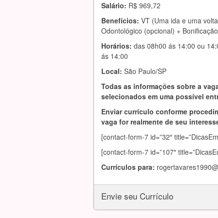
Salário:
R$ 969,72
Benefícios:
VT (Uma ida e uma volta
Odontológico (opcional) + Bonificação
Horários:
das 08h00 ás 14:00 ou 14:0
ás 14:00
Local:
São Paulo/SP
Todas as informações sobre a vaga
selecionados em uma possível entr
Enviar currículo conforme procedim
vaga for realmente de seu interesse
[contact-form-7 id=”32″ title=”DicasE
[contact-form-7 id=”107″ title=”Dicas
Currículos para:
rogertavares1990@
Envie seu Currículo