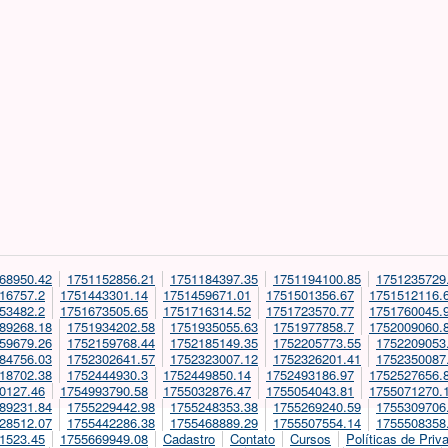
68950.42
1751152856.21
1751184397.35
1751194100.85
1751235729
16757.2
1751443301.14
1751459671.01
1751501356.67
1751512116.
53482.2
1751673505.65
1751716314.52
1751723570.77
1751760045.
89268.18
1751934202.58
1751935055.63
1751977858.7
1752009060.
59679.26
1752159768.44
1752185149.35
1752205773.55
1752209053
84756.03
1752302641.57
1752323007.12
1752326201.41
1752350087
18702.38
1752444930.3
1752449850.14
1752493186.97
1752527656.
0127.46
1754993790.58
1755032876.47
1755054043.81
1755071270.
89231.84
1755229442.98
1755248353.38
1755269240.59
1755309706
28512.07
1755442286.38
1755468889.29
1755507554.14
1755508358
1523.45
1755669949.08
Cadastro
Contato
Cursos
Políticas de Priv