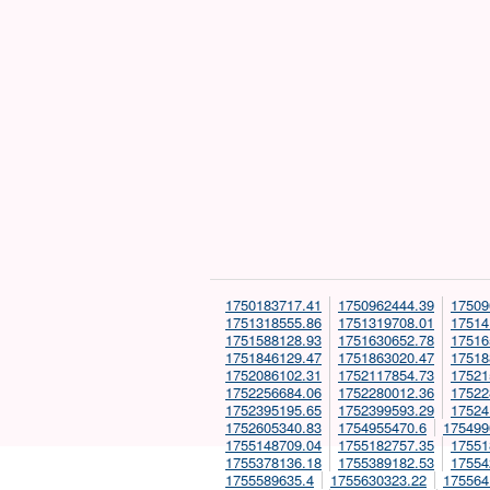
1750183717.41
1750962444.39
17509
1751318555.86
1751319708.01
17514
1751588128.93
1751630652.78
17516
1751846129.47
1751863020.47
17518
1752086102.31
1752117854.73
17521
1752256684.06
1752280012.36
17522
1752395195.65
1752399593.29
17524
1752605340.83
1754955470.6
175499
1755148709.04
1755182757.35
17551
1755378136.18
1755389182.53
17554
1755589635.4
1755630323.22
175564