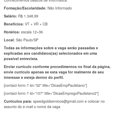
Conhecimentos básicos de informática.
Formação/Escolaridade:
Não Informado
Salário:
R$ 1.348,99
Benefícios:
VT + VR + CB
Horários:
escala 12×36
Local:
São Paulo/SP
Todas as informações sobre a vaga serão passadas e
explicadas aos candidatos(as) selecionados em uma
possível entrevista.
Enviar currículo conforme procedimentos no final da página,
envie currículo apenas se esta vaga for realmente de seu
interesse e esteja dentro do perfil.
[contact-form-7 id=”32″ title=”DicasEmpPaulistano”]
[contact-form-7 id=”107″ title=”DicasEmpregoPaulistano2″]
Currículos para:
speedgoldservicos@gmail.com
e colocar no
assunto do e-mail o nome da vaga