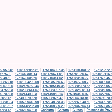
68950.42
1751152856.21
1751184397.35
1751194100.85
1751235729
16757.2
1751443301.14
1751459671.01
1751501356.67
1751512116.
53482.2
1751673505.65
1751716314.52
1751723570.77
1751760045.
89268.18
1751934202.58
1751935055.63
1751977858.7
1752009060.
59679.26
1752159768.44
1752185149.35
1752205773.55
1752209053
84756.03
1752302641.57
1752323007.12
1752326201.41
1752350087
18702.38
1752444930.3
1752449850.14
1752493186.97
1752527656.
0127.46
1754993790.58
1755032876.47
1755054043.81
1755071270.
89231.84
1755229442.98
1755248353.38
1755269240.59
1755309706
28512.07
1755442286.38
1755468889.29
1755507554.14
1755508358
1523.45
1755669949.08
Cadastro
Contato
Cursos
Políticas de Priv