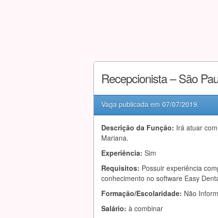
Recepcionista – São Pa
Vaga publicada em
07/07/2019
.
Descrição da Função:
Irá atuar co
Mariana.
Experiência:
Sim
Requisitos:
Possuir experiência com
conhecimento no software Easy Dental
Formação/Escolaridade:
Não Infor
Salário:
à combinar