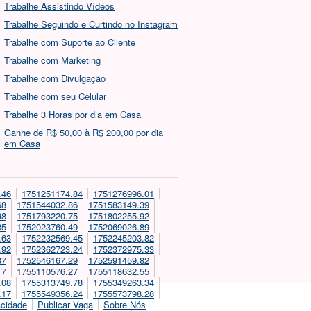
Trabalhe Assistindo Vídeos
Trabalhe Seguindo e Curtindo no Instagram
Trabalhe com Suporte ao Cliente
Trabalhe com Marketing
Trabalhe com Divulgação
Trabalhe com seu Celular
Trabalhe 3 Horas por dia em Casa
Ganhe de R$ 50,00 à R$ 200,00 por dia
em Casa
.46
1751251174.84
1751276996.01
68
1751544032.86
1751583149.39
98
1751793220.75
1751802255.92
85
1752023760.49
1752069026.89
.63
1752232569.45
1752245203.82
.92
1752362723.24
1752372975.33
87
1752546167.29
1752591459.82
17
1755110576.27
1755118632.55
.08
1755313749.78
1755349263.34
.17
1755549356.24
1755573798.28
acidade
Publicar Vaga
Sobre Nós