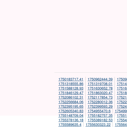
1750183717.41
1750962444.39
17509
1751318555.86
1751319708.01
17514
1751588128.93
1751630652.78
17516
1751846129.47
1751863020.47
17518
1752086102.31
1752117854.73
17521
1752256684.06
1752280012.36
17522
1752395195.65
1752399593.29
17524
1752605340.83
1754955470.6
175499
1755148709.04
1755182757.35
17551
1755378136.18
1755389182.53
17554
1755589635.4
1755630323.22
175564