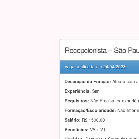
Recepcionista – São Pa
Vaga publicada em
24/04/2023
.
Descrição da Função:
Atuará com a
Experiência:
Sim
Requisitos:
Não Precisa ter experiên
Formação/Escolaridade:
Não Infor
Salário:
R$ 1500,00
Benefícios:
VA + VT