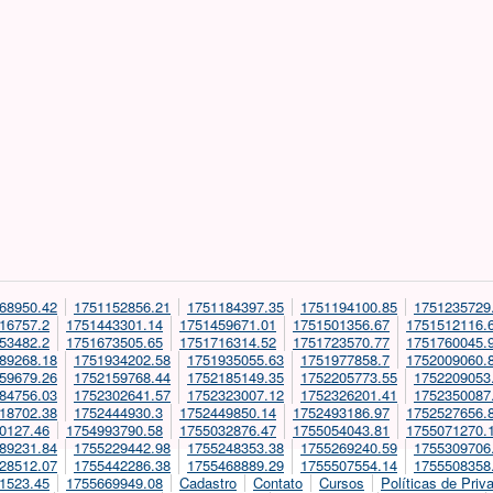
68950.42
1751152856.21
1751184397.35
1751194100.85
1751235729
16757.2
1751443301.14
1751459671.01
1751501356.67
1751512116.
53482.2
1751673505.65
1751716314.52
1751723570.77
1751760045.
89268.18
1751934202.58
1751935055.63
1751977858.7
1752009060.
59679.26
1752159768.44
1752185149.35
1752205773.55
1752209053
84756.03
1752302641.57
1752323007.12
1752326201.41
1752350087
18702.38
1752444930.3
1752449850.14
1752493186.97
1752527656.
0127.46
1754993790.58
1755032876.47
1755054043.81
1755071270.
89231.84
1755229442.98
1755248353.38
1755269240.59
1755309706
28512.07
1755442286.38
1755468889.29
1755507554.14
1755508358
1523.45
1755669949.08
Cadastro
Contato
Cursos
Políticas de Priv