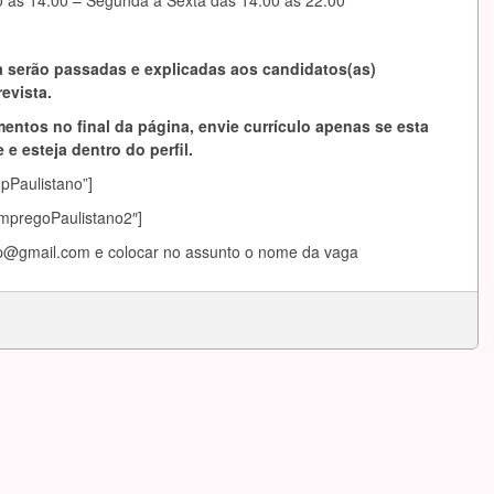
 às 14:00 – Segunda a Sexta das 14:00 às 22:00
 serão passadas e explicadas aos candidatos(as)
evista.
entos no final da página, envie currículo apenas se esta
 e esteja dentro do perfil.
mpPaulistano”]
EmpregoPaulistano2″]
ap@gmail.com
e colocar no assunto o nome da vaga