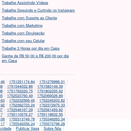
Trabalhe Assistindo Vídeos
Trabalhe Seguindo e Curtindo no Instagram
Trabalhe com Suporte ao Cliente
Trabalhe com Marketing
Trabalhe com Divulgação
Trabalhe com seu Celular
Trabalhe 3 Horas por dia em Casa
Ganhe de R$ 50,00 à R$ 200,00 por dia
em Casa
.46
1751251174.84
1751276996.01
68
1751544032.86
1751583149.39
98
1751793220.75
1751802255.92
85
1752023760.49
1752069026.89
.63
1752232569.45
1752245203.82
.92
1752362723.24
1752372975.33
87
1752546167.29
1752591459.82
17
1755110576.27
1755118632.55
.08
1755313749.78
1755349263.34
.17
1755549356.24
1755573798.28
acidade
Publicar Vaga
Sobre Nós