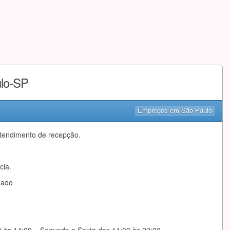
ulo-SP
Empregos em São Paulo
tendimento de recepção.
cia.
mado