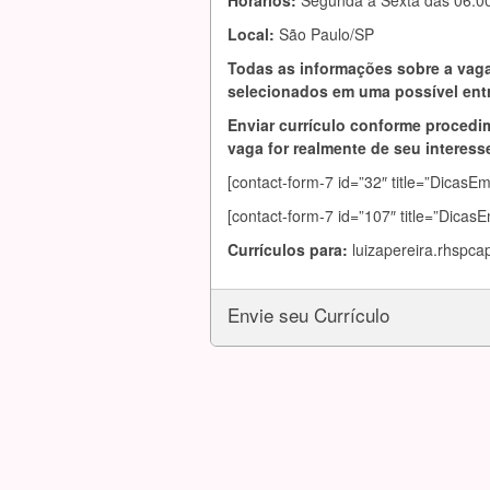
Horários:
Segunda a Sexta das 06:00
Local:
São Paulo/SP
Todas as informações sobre a vaga
selecionados em uma possível entr
Enviar currículo conforme procedim
vaga for realmente de seu interesse
[contact-form-7 id=”32″ title=”DicasE
[contact-form-7 id=”107″ title=”Dicas
Currículos para:
luizapereira.rhspc
Envie seu Currículo