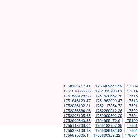
1750183717.41
1750962444.39
17509
1751318555.86
1751319708.01
17514
1751588128.93
1751630652.78
17516
1751846129.47
1751863020.47
17518
1752086102.31
1752117854.73
17521
1752256684.06
1752280012.36
17522
1752395195.65
1752399593.29
17524
1752605340.83
1754955470.6
175499
1755148709.04
1755182757.35
17551
1755378136.18
1755389182.53
17554
1755589635.4
1755630323.22
175564