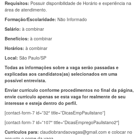
Requisitos:
Possuir disponibilidade de Horário e experiência na
área de atendimento.
Formação/Escolaridade:
Não Informado
Salário:
à combinar
Benefícios:
à combinar
Horários:
à combinar
Local:
São Paulo/SP
Todas as informações sobre a vaga serão passadas e
explicadas aos candidatos(as) selecionados em uma
possível entrevista.
Enviar currículo conforme procedimentos no final da página,
envie currículo apenas se esta vaga for realmente de seu
interesse e esteja dentro do perfil.
[contact-form-7 id=”32″ title=”DicasEmpPaulistano”]
[contact-form-7 id=”107″ title=”DicasEmpregoPaulistano2″]
Currículos para:
claudiobrandaovagas@gmail.com
e colocar no
assunto o nome da vaga