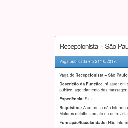
Recepcionista – São Pa
Vaga publicada em
21/10/2019
.
Vaga de
Recepcionista – São Paulo
Descrição da Função:
Irá atuar em 
público, agendamento das massagens, 
Experiência:
Sim
Requisitos:
A empresa não informou 
Maiores detalhes no ato da entrevist
Formação/Escolaridade:
Não Infor