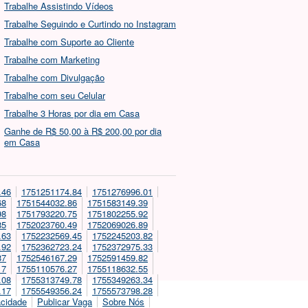
Trabalhe Assistindo Vídeos
Trabalhe Seguindo e Curtindo no Instagram
Trabalhe com Suporte ao Cliente
Trabalhe com Marketing
Trabalhe com Divulgação
Trabalhe com seu Celular
Trabalhe 3 Horas por dia em Casa
Ganhe de R$ 50,00 à R$ 200,00 por dia
em Casa
.46
1751251174.84
1751276996.01
68
1751544032.86
1751583149.39
98
1751793220.75
1751802255.92
85
1752023760.49
1752069026.89
.63
1752232569.45
1752245203.82
.92
1752362723.24
1752372975.33
87
1752546167.29
1752591459.82
17
1755110576.27
1755118632.55
.08
1755313749.78
1755349263.34
.17
1755549356.24
1755573798.28
acidade
Publicar Vaga
Sobre Nós