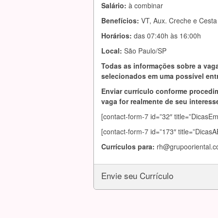
Salário:
à combinar
Benefícios:
VT, Aux. Creche e Cesta
Horários:
das 07:40h às 16:00h
Local:
São Paulo/SP
Todas as informações sobre a vaga
selecionados em uma possível entr
Enviar currículo conforme procedim
vaga for realmente de seu interesse
[contact-form-7 id=”32″ title=”DicasE
[contact-form-7 id=”173″ title=”Dica
Currículos para:
rh@grupooriental.c
Envie seu Currículo