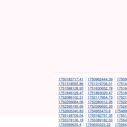
1750183717.41
1750962444.39
17509
1751318555.86
1751319708.01
17514
1751588128.93
1751630652.78
17516
1751846129.47
1751863020.47
17518
1752086102.31
1752117854.73
17521
1752256684.06
1752280012.36
17522
1752395195.65
1752399593.29
17524
1752605340.83
1754955470.6
175499
1755148709.04
1755182757.35
17551
1755378136.18
1755389182.53
17554
1755589635.4
1755630323.22
175564