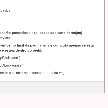
 básica
 serão passadas e explicadas aos candidatos(as)
evista.
entos no final da página, envie currículo apenas se esta
 e esteja dentro do perfil.
mpPaulistano”]
sABCEmpregos2″]
om.br
e colocar no assunto o nome da vaga