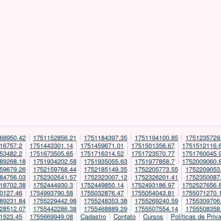
68950.42
1751152856.21
1751184397.35
1751194100.85
1751235729
16757.2
1751443301.14
1751459671.01
1751501356.67
1751512116.
53482.2
1751673505.65
1751716314.52
1751723570.77
1751760045.
89268.18
1751934202.58
1751935055.63
1751977858.7
1752009060.
59679.26
1752159768.44
1752185149.35
1752205773.55
1752209053
84756.03
1752302641.57
1752323007.12
1752326201.41
1752350087
18702.38
1752444930.3
1752449850.14
1752493186.97
1752527656.
0127.46
1754993790.58
1755032876.47
1755054043.81
1755071270.
89231.84
1755229442.98
1755248353.38
1755269240.59
1755309706
28512.07
1755442286.38
1755468889.29
1755507554.14
1755508358
1523.45
1755669949.08
Cadastro
Contato
Cursos
Políticas de Priv