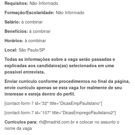
Requisitos:
Não Informado
Formação/Escolaridade:
Não Informado
Salário:
à combinar
Benefícios:
à combinar
Horários:
à combinar
Local:
São Paulo/SP
Todas as informações sobre a vaga serão passadas e
explicadas aos candidatos(as) selecionados em uma
possível entrevista.
Enviar currículo conforme procedimentos no final da página,
envie currículo apenas se esta vaga for realmente de seu
interesse e esteja dentro do perfil.
[contact-form-7 id=”32″ title=”DicasEmpPaulistano”]
[contact-form-7 id=”107″ title=”DicasEmpregoPaulistano2″]
Currículos para:
rh@madrid.com.br
e colocar no assunto o
nome da vaga