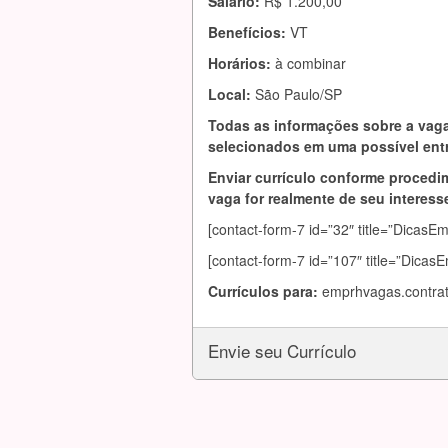
Salário:
R$ 1.200,00
Benefícios:
VT
Horários:
à combinar
Local:
São Paulo/SP
Todas as informações sobre a vaga
selecionados em uma possível entr
Enviar currículo conforme procedim
vaga for realmente de seu interesse
[contact-form-7 id=”32″ title=”DicasE
[contact-form-7 id=”107″ title=”Dicas
Currículos para:
emprhvagas.contra
Envie seu Currículo