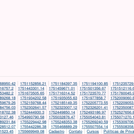
68950.42
1751152856.21
1751184397.35
1751194100.85
1751235729
16757.2
1751443301.14
1751459671.01
1751501356.67
1751512116.
53482.2
1751673505.65
1751716314.52
1751723570.77
1751760045.
89268.18
1751934202.58
1751935055.63
1751977858.7
1752009060.
59679.26
1752159768.44
1752185149.35
1752205773.55
1752209053
84756.03
1752302641.57
1752323007.12
1752326201.41
1752350087
18702.38
1752444930.3
1752449850.14
1752493186.97
1752527656.
0127.46
1754993790.58
1755032876.47
1755054043.81
1755071270.
89231.84
1755229442.98
1755248353.38
1755269240.59
1755309706
28512.07
1755442286.38
1755468889.29
1755507554.14
1755508358
1523.45
1755669949.08
Cadastro
Contato
Cursos
Políticas de Priv