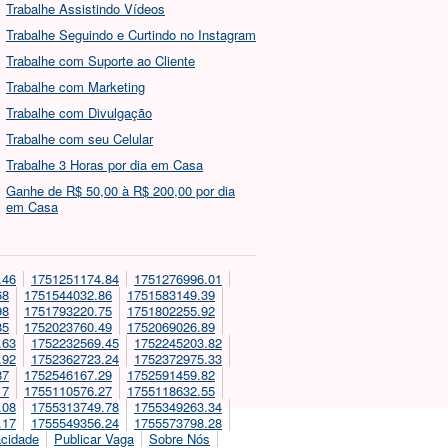
Trabalhe Assistindo Vídeos
Trabalhe Seguindo e Curtindo no Instagram
Trabalhe com Suporte ao Cliente
Trabalhe com Marketing
Trabalhe com Divulgação
Trabalhe com seu Celular
Trabalhe 3 Horas por dia em Casa
Ganhe de R$ 50,00 à R$ 200,00 por dia
em Casa
.46
1751251174.84
1751276996.01
68
1751544032.86
1751583149.39
98
1751793220.75
1751802255.92
85
1752023760.49
1752069026.89
.63
1752232569.45
1752245203.82
.92
1752362723.24
1752372975.33
87
1752546167.29
1752591459.82
17
1755110576.27
1755118632.55
.08
1755313749.78
1755349263.34
.17
1755549356.24
1755573798.28
acidade
Publicar Vaga
Sobre Nós