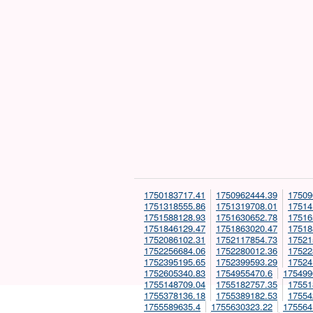
1750183717.41
1750962444.39
17509
1751318555.86
1751319708.01
17514
1751588128.93
1751630652.78
17516
1751846129.47
1751863020.47
17518
1752086102.31
1752117854.73
17521
1752256684.06
1752280012.36
17522
1752395195.65
1752399593.29
17524
1752605340.83
1754955470.6
175499
1755148709.04
1755182757.35
17551
1755378136.18
1755389182.53
17554
1755589635.4
1755630323.22
175564