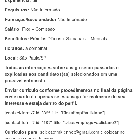
Experiência:
Sim
Requisitos:
Não Informado.
Formação/Escolaridade:
Não Informado
Salário:
Fixo + Comissão
Benefícios:
Prêmios Diários + Semanais + Mensais
Horários:
à combinar
Local:
São Paulo/SP
Todas as informações sobre a vaga serão passadas e
explicadas aos candidatos(as) selecionados em uma
possível entrevista.
Enviar currículo conforme procedimentos no final da página,
envie currículo apenas se esta vaga for realmente de seu
interesse e esteja dentro do perfil.
[contact-form-7 id=”32″ title=”DicasEmpPaulistano”]
[contact-form-7 id=”107″ title=”DicasEmpregoPaulistano2″]
Currículos para:
selecaotmk.ennet@gmail.com
e colocar no
assunto o nome da vaga