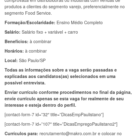
comprovada em distribuidoras ou indústrias com vendas de
produtos a clientes do segmento varejo, preferencialmente no
segmento Food Service.
Formação/Escolaridade:
Ensino Médio Completo
Salário:
Salário fixo + variável + carro
Benefícios:
à combinar
Horários:
à combinar
Local:
São Paulo/SP
Todas as informações sobre a vaga serão passadas e
explicadas aos candidatos(as) selecionados em uma
possível entrevista.
Enviar currículo conforme procedimentos no final da página,
envie currículo apenas se esta vaga for realmente de seu
interesse e esteja dentro do perfil.
[contact-form-7 id=”32″ title=”DicasEmpPaulistano”]
[contact-form-7 id=”107″ title=”DicasEmpregoPaulistano2″]
Currículos para:
recrutamento@makro.com.br
e colocar no